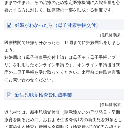
ままで生まれ、その治療のため指定医療機関に入院養育を必
要とする方に対して、医療費の一部を助成する制度です。
妊娠がわかったら（母子健康手帳交付）
［住民健康課］
医療機関で妊娠が分かったら、11週までに妊娠届出をしまし
ょう。
妊娠届出（母子健康手交付申請）は母子モ（母子手帳アプ
リ）を利用したオンライン申請です。オンライン申請後は来
庁の上母子手帳を受け取ってください。来庁前に住民健康課
にお問い合わせください。
新生児聴覚検査費助成事業
［住民健康課］
道志村では、新生児聴覚検査（聴覚障がいの早期発見・早期
療育を図るために、おおよそ生後3日以内の新生児を対象とし
て実施する検査）費用を全額助成（検査費が3,000円を超えた