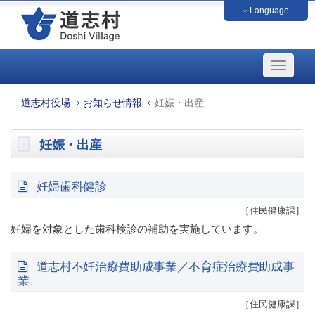
Language
中文（簡体字）
中文（繁体字）
français
English
日本語
한국
道志村役場
お知らせ情報
妊娠・出産
妊娠・出産
妊婦歯科健診
［住民健康課］
妊婦を対象とした歯科検診の補助を実施しています。
道志村不妊治療費助成事業／不育症治療費助成事
業
［住民健康課］