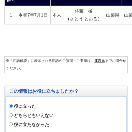
番号
佐藤 徹
1
令和7年7月1日
本人
山梨県
山
（さとう とおる）
※「用語解説」に表示される用語のご質問・ご要望は、
運営元
までお問合せ
ください。
この情報はお役に立ちましたか？
役に立った
どちらともいえない
役に立たなかった