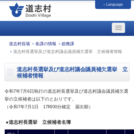
Language
中文（簡体字）
中文（繁体字）
français
English
日本語
한국
道志村役場
各課の情報
総務課
道志村長選挙及び道志村議会議員補欠選挙 立候補者情報
道志村長選挙及び道志村議会議員補欠選挙 立
候補者情報
令和7年7月6日執行の道志村長選挙及び道志村議会議員補欠選
挙の立候補者は以下のとおりです。
（令和7年7月1日 17時00分確定 届出順）
●道志村長選挙 立候補者名簿