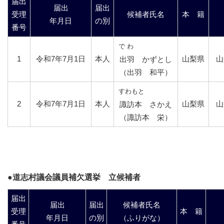
届出
届出
届出
受理
候補者氏名
本 籍
年月日
の別
番号
で わ
1
令和7年7月1日
本人
山梨県
山
出羽 かずとし
（出羽 和平）
すわもと
2
令和7年7月1日
本人
山梨県
山
諏訪本 さかえ
（諏訪本 栄）
●道志村議会議員補欠選挙 立候補者
届出
届出
届出
候補者氏名
受理
本 籍
年月日
の別
（ふりがな）