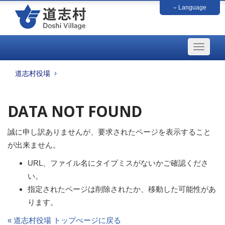
Language
中文（簡体字）
中文（繁体字）
français
English
日本語
한국
道志村役場
DATA NOT FOUND
誠に申し訳ありませんが、要求されたページを表示すること
が出来ません。
URL、ファイル名にタイプミスがないかご確認くださ
い。
指定されたページは削除されたか、移動した可能性があ
ります。
« 道志村役場 トップぺージに戻る