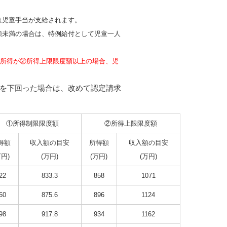
は児童手当が支給されます。
未満の場合は、特例給付として児童一人
の所得が②所得上限限度額以上の場合、児
を下回った場合は、改めて認定請求
①所得制限限度額
②所得上限限度額
得額
収入額の目安
所得額
収入額の目安
万円)
(万円)
(万円)
(万円)
22
833.3
858
1071
60
875.6
896
1124
98
917.8
934
1162