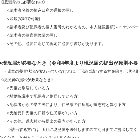
《認定請求に必要なもの》
○請求者名義の振込口座の通帳の写し
○印鑑(認印で可能)
○請求者及び配偶者の個人番号のわかるもの、本人確認書類(マイナンバー
○請求者の健康保険証の写し
○その他、必要に応じて認定に必要な書類があります。
●
現況届が必要なとき（令和4年度より現況届の提出が原則不
・児童の養育状況が変わっていなければ、下記に該当する方を除き、現況
《現況届の提出が必要なとき》
○児童と別居している方
○離婚協議中で配偶者と別居している方
○配偶者からの暴力等により、住民票の住所地が道志村と異なる方
○支給要件児童の戸籍や住民票がない方
○その他、道志村から提出の案内かあった方
※該当する方には、6月に現況届を送付しますので期日までに提出してく
なくなることがありますのでご注意ください。