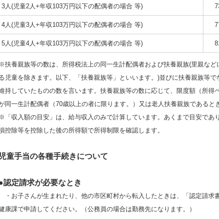
3人(児童2人+年収103万円以下の配偶者の場合 等)
7
4人(児童3人+年収103万円以下の配偶者の場合 等)
7
5人(児童4人+年収103万円以下の配偶者の場合 等)
8
※扶養親族等の数は、所得税法上の同一生計配偶者および扶養親族(里親など
る児童を除きます。以下、「扶養親族等」といいます。)並びに扶養親族等でな
維持していたものの数を言います。扶養親族等の数に応じて、限度額（所得ベ
が同一生計配偶者（70歳以上の者に限ります。）又は老人扶養親族であると
※「収入額の目安」は、給与収入のみで計算しています。あくまで目安であ
損控除等を控除した後の所得額で所得制限を確認します。
児童手当の各種手続きについて
●
認定請求が必要なとき
・お子さんが生まれたり、他の市区町村から転入したときは、「認定請求書
健康課で申請してください。（公務員の場合は勤務先になります。）