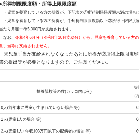
●
所得制限限度額・所得上限限度額
・児童を養育している方の所得が、下記表の①所得制限限度額未満の場合
・児童を養育している方の所得が、①所得制限限度額以上②所得上限限度額
当たり月額一律5,000円が支給されます。
なお、
令和4年6月分（令和4年10月支給分）から、児童を養育している方
童手当等は支給されません。
※児童手当が支給されなくなったあとに所得が②所得上限限度額
書の提出等が必要となりますので、ご注意ください。
所
扶養親族等の数(カッコ内は例)
(
0人(前年末に児童が生まれていない場合 等)
6
1人(児童1人の場合 等)
6
2人(児童1人+年収103万円以下の配偶者の場合 等)
6