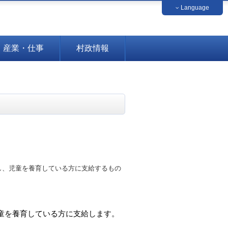
Language
中文（簡体字）
中文（繁体字）
français
English
日本語
한국
産業・仕事
村政情報
し、児童を養育している方に支給するもの
児童を養育している方に支給します。