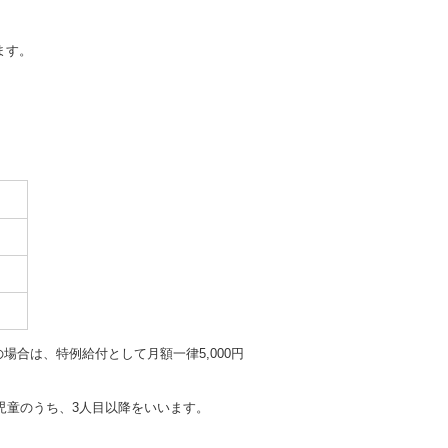
ます。
合は、特例給付として月額一律5,000円
る児童のうち、3人目以降をいいます。