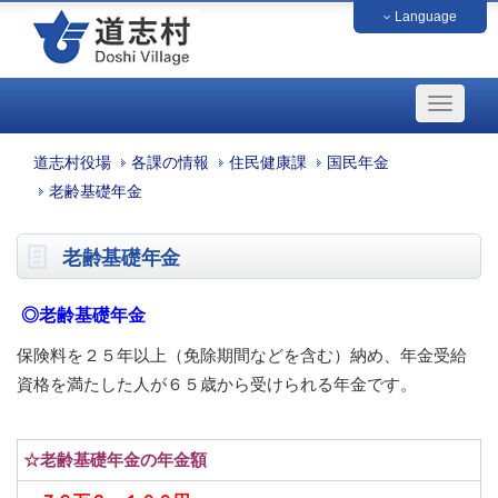
Language
中文（簡体字）
中文（繁体字）
français
English
日本語
한국
道志村役場
各課の情報
住民健康課
国民年金
老齢基礎年金
老齢基礎年金
◎老齢基礎年金
保険料を２５年以上（免除期間などを含む）納め、年金受給
資格を満たした人が６５歳から受けられる年金です。
☆老齢基礎年金の年金額