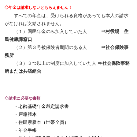
◇
年金は請求しないともらえません！
すべての年金は、受けられる資格があっても本人の請求
がなければ支給されません。
（１）国民年金のみ加入していた人
⇒村
役場 住
民健康課窓口
（２）第３号被保険者期間のある人
⇒社
会保険事
務所
（３）２つ以上の制度に加入していた人
⇒社
会保険事務
所または共済組合
◇請求に必要な書類
・老齢基礎年金裁定請求書
・
戸籍謄本
・
住民票謄本（世帯全員）
・
年金手帳