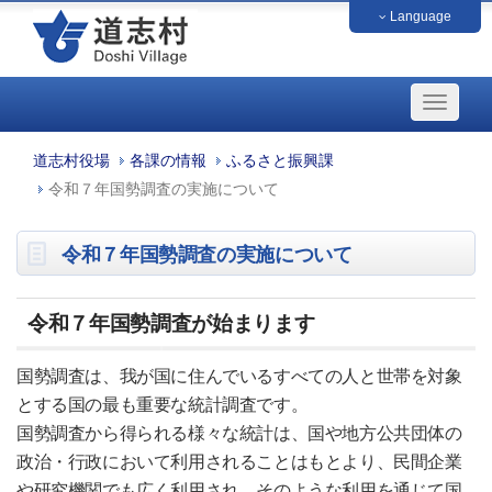
Language
中文（簡体字）
中文（繁体字）
français
English
日本語
한국
道志村役場
各課の情報
ふるさと振興課
令和７年国勢調査の実施について
令和７年国勢調査の実施について
令和７年国勢調査が始まります
国勢調査は、我が国に住んでいるすべての人と世帯を対象
とする国の最も重要な統計調査です。
国勢調査から得られる様々な統計は、国や地方公共団体の
政治・行政において利用されることはもとより、民間企業
や研究機関でも広く利用され、そのような利用を通じて国